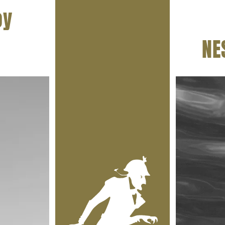
oy
NE